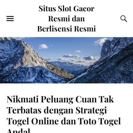
Situs Slot Gacor
Resmi dan
Berlisensi Resmi
Nikmati Peluang Cuan Tak
Terbatas dengan Strategi
Togel Online dan Toto Togel
Andal