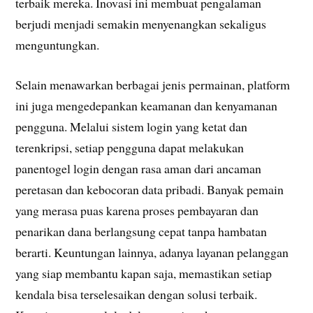
terbaik mereka. Inovasi ini membuat pengalaman
berjudi menjadi semakin menyenangkan sekaligus
menguntungkan.
Selain menawarkan berbagai jenis permainan, platform
ini juga mengedepankan keamanan dan kenyamanan
pengguna. Melalui sistem login yang ketat dan
terenkripsi, setiap pengguna dapat melakukan
panentogel login dengan rasa aman dari ancaman
peretasan dan kebocoran data pribadi. Banyak pemain
yang merasa puas karena proses pembayaran dan
penarikan dana berlangsung cepat tanpa hambatan
berarti. Keuntungan lainnya, adanya layanan pelanggan
yang siap membantu kapan saja, memastikan setiap
kendala bisa terselesaikan dengan solusi terbaik.