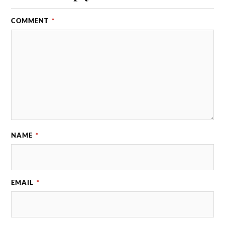
COMMENT
*
NAME
*
EMAIL
*