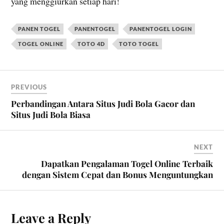
yang menggiurkan setiap hari!
PANEN TOGEL
PANENTOGEL
PANENTOGEL LOGIN
TOGEL ONLINE
TOTO 4D
TOTO TOGEL
PREVIOUS
Perbandingan Antara Situs Judi Bola Gacor dan
Situs Judi Bola Biasa
NEXT
Dapatkan Pengalaman Togel Online Terbaik
dengan Sistem Cepat dan Bonus Menguntungkan
Leave a Reply