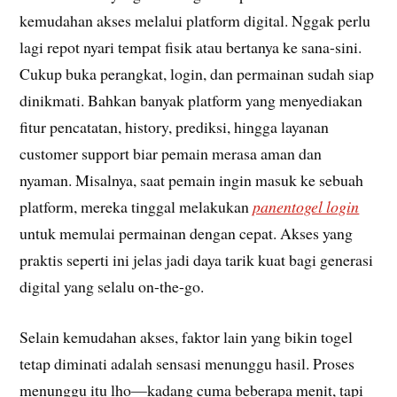
kemudahan akses melalui platform digital. Nggak perlu
lagi repot nyari tempat fisik atau bertanya ke sana-sini.
Cukup buka perangkat, login, dan permainan sudah siap
dinikmati. Bahkan banyak platform yang menyediakan
fitur pencatatan, history, prediksi, hingga layanan
customer support biar pemain merasa aman dan
nyaman. Misalnya, saat pemain ingin masuk ke sebuah
platform, mereka tinggal melakukan
panentogel login
untuk memulai permainan dengan cepat. Akses yang
praktis seperti ini jelas jadi daya tarik kuat bagi generasi
digital yang selalu on-the-go.
Selain kemudahan akses, faktor lain yang bikin togel
tetap diminati adalah sensasi menunggu hasil. Proses
menunggu itu lho—kadang cuma beberapa menit, tapi