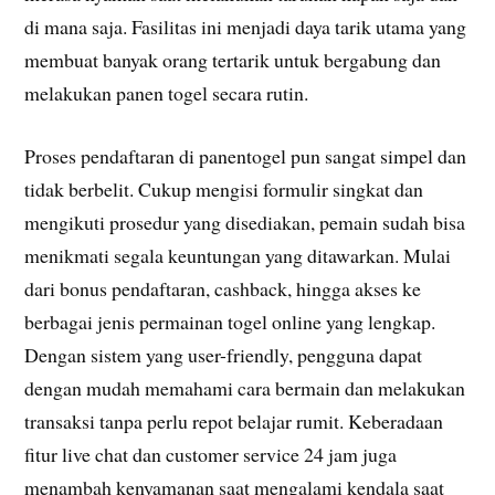
di mana saja. Fasilitas ini menjadi daya tarik utama yang
membuat banyak orang tertarik untuk bergabung dan
melakukan panen togel secara rutin.
Proses pendaftaran di panentogel pun sangat simpel dan
tidak berbelit. Cukup mengisi formulir singkat dan
mengikuti prosedur yang disediakan, pemain sudah bisa
menikmati segala keuntungan yang ditawarkan. Mulai
dari bonus pendaftaran, cashback, hingga akses ke
berbagai jenis permainan togel online yang lengkap.
Dengan sistem yang user-friendly, pengguna dapat
dengan mudah memahami cara bermain dan melakukan
transaksi tanpa perlu repot belajar rumit. Keberadaan
fitur live chat dan customer service 24 jam juga
menambah kenyamanan saat mengalami kendala saat