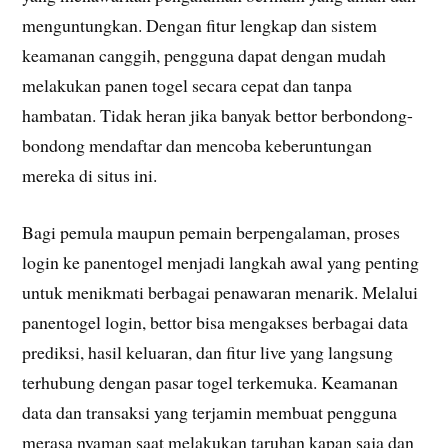
menguntungkan. Dengan fitur lengkap dan sistem
keamanan canggih, pengguna dapat dengan mudah
melakukan panen togel secara cepat dan tanpa
hambatan. Tidak heran jika banyak bettor berbondong-
bondong mendaftar dan mencoba keberuntungan
mereka di situs ini.
Bagi pemula maupun pemain berpengalaman, proses
login ke panentogel menjadi langkah awal yang penting
untuk menikmati berbagai penawaran menarik. Melalui
panentogel login, bettor bisa mengakses berbagai data
prediksi, hasil keluaran, dan fitur live yang langsung
terhubung dengan pasar togel terkemuka. Keamanan
data dan transaksi yang terjamin membuat pengguna
merasa nyaman saat melakukan taruhan kapan saja dan