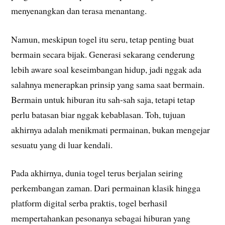
menyenangkan dan terasa menantang.
Namun, meskipun togel itu seru, tetap penting buat
bermain secara bijak. Generasi sekarang cenderung
lebih aware soal keseimbangan hidup, jadi nggak ada
salahnya menerapkan prinsip yang sama saat bermain.
Bermain untuk hiburan itu sah-sah saja, tetapi tetap
perlu batasan biar nggak kebablasan. Toh, tujuan
akhirnya adalah menikmati permainan, bukan mengejar
sesuatu yang di luar kendali.
Pada akhirnya, dunia togel terus berjalan seiring
perkembangan zaman. Dari permainan klasik hingga
platform digital serba praktis, togel berhasil
mempertahankan pesonanya sebagai hiburan yang