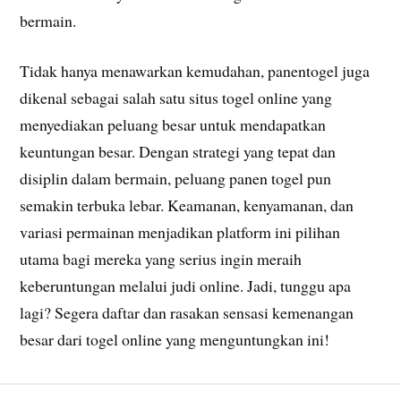
bermain.
Tidak hanya menawarkan kemudahan, panentogel juga
dikenal sebagai salah satu situs togel online yang
menyediakan peluang besar untuk mendapatkan
keuntungan besar. Dengan strategi yang tepat dan
disiplin dalam bermain, peluang panen togel pun
semakin terbuka lebar. Keamanan, kenyamanan, dan
variasi permainan menjadikan platform ini pilihan
utama bagi mereka yang serius ingin meraih
keberuntungan melalui judi online. Jadi, tunggu apa
lagi? Segera daftar dan rasakan sensasi kemenangan
besar dari togel online yang menguntungkan ini!