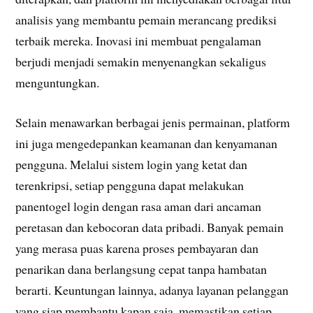
analisis yang membantu pemain merancang prediksi
terbaik mereka. Inovasi ini membuat pengalaman
berjudi menjadi semakin menyenangkan sekaligus
menguntungkan.
Selain menawarkan berbagai jenis permainan, platform
ini juga mengedepankan keamanan dan kenyamanan
pengguna. Melalui sistem login yang ketat dan
terenkripsi, setiap pengguna dapat melakukan
panentogel login dengan rasa aman dari ancaman
peretasan dan kebocoran data pribadi. Banyak pemain
yang merasa puas karena proses pembayaran dan
penarikan dana berlangsung cepat tanpa hambatan
berarti. Keuntungan lainnya, adanya layanan pelanggan
yang siap membantu kapan saja, memastikan setiap