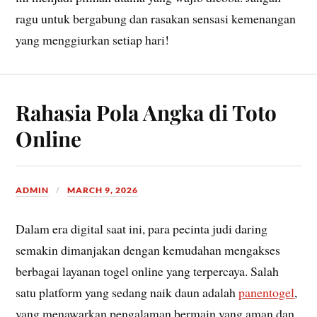
ragu untuk bergabung dan rasakan sensasi kemenangan
yang menggiurkan setiap hari!
Rahasia Pola Angka di Toto
Online
ADMIN
MARCH 9, 2026
Dalam era digital saat ini, para pecinta judi daring
semakin dimanjakan dengan kemudahan mengakses
berbagai layanan togel online yang terpercaya. Salah
satu platform yang sedang naik daun adalah
panentogel
,
yang menawarkan pengalaman bermain yang aman dan