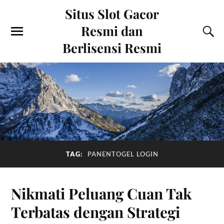
Situs Slot Gacor
Resmi dan
Berlisensi Resmi
TAG:
PANENTOGEL LOGIN
Nikmati Peluang Cuan Tak
Terbatas dengan Strategi