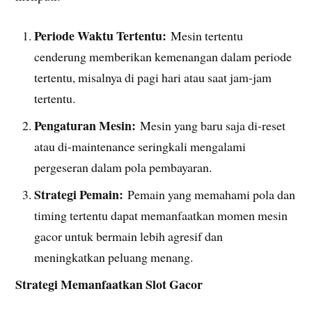
Periode Waktu Tertentu:
Mesin tertentu
cenderung memberikan kemenangan dalam periode
tertentu, misalnya di pagi hari atau saat jam-jam
tertentu.
Pengaturan Mesin:
Mesin yang baru saja di-reset
atau di-maintenance seringkali mengalami
pergeseran dalam pola pembayaran.
Strategi Pemain:
Pemain yang memahami pola dan
timing tertentu dapat memanfaatkan momen mesin
gacor untuk bermain lebih agresif dan
meningkatkan peluang menang.
Strategi Memanfaatkan Slot Gacor