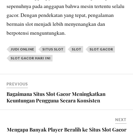
sepenuhnya pada anggapan bahwa mesin tertentu selalu
gacor. Dengan pendekatan yang tepat, pengalaman
bermain slot menjadi lebih menyenangkan dan
berpotensi menguntungkan.
JUDI ONLINE
SITUS SLOT
SLOT
SLOT GACOR
SLOT GACOR HARI INI
PREVIOUS
Bagaimana Situs Slot Gacor Meningkatkan
Keuntungan Pengguna Secara Konsisten
NEXT
Mengapa Banyak Player Beralih ke Situs Slot Gacor