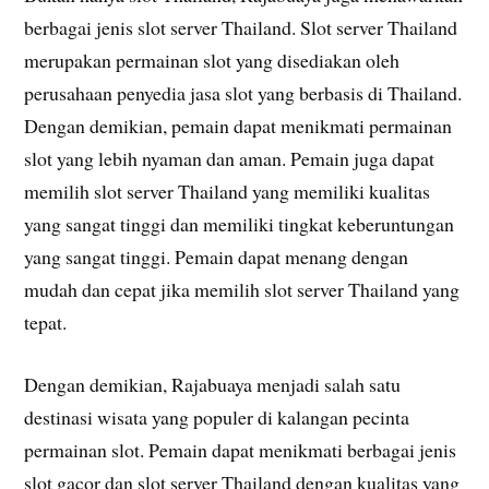
berbagai jenis slot server Thailand. Slot server Thailand
merupakan permainan slot yang disediakan oleh
perusahaan penyedia jasa slot yang berbasis di Thailand.
Dengan demikian, pemain dapat menikmati permainan
slot yang lebih nyaman dan aman. Pemain juga dapat
memilih slot server Thailand yang memiliki kualitas
yang sangat tinggi dan memiliki tingkat keberuntungan
yang sangat tinggi. Pemain dapat menang dengan
mudah dan cepat jika memilih slot server Thailand yang
tepat.
Dengan demikian, Rajabuaya menjadi salah satu
destinasi wisata yang populer di kalangan pecinta
permainan slot. Pemain dapat menikmati berbagai jenis
slot gacor dan slot server Thailand dengan kualitas yang