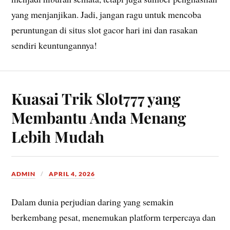
yang menjanjikan. Jadi, jangan ragu untuk mencoba
peruntungan di situs slot gacor hari ini dan rasakan
sendiri keuntungannya!
Kuasai Trik Slot777 yang
Membantu Anda Menang
Lebih Mudah
ADMIN
APRIL 4, 2026
Dalam dunia perjudian daring yang semakin
berkembang pesat, menemukan platform terpercaya dan