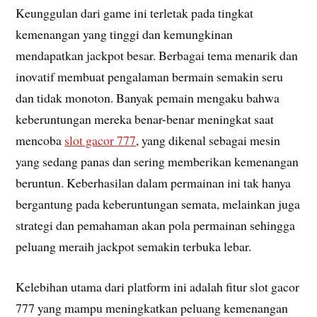
Keunggulan dari game ini terletak pada tingkat
kemenangan yang tinggi dan kemungkinan
mendapatkan jackpot besar. Berbagai tema menarik dan
inovatif membuat pengalaman bermain semakin seru
dan tidak monoton. Banyak pemain mengaku bahwa
keberuntungan mereka benar-benar meningkat saat
mencoba
slot gacor 777
, yang dikenal sebagai mesin
yang sedang panas dan sering memberikan kemenangan
beruntun. Keberhasilan dalam permainan ini tak hanya
bergantung pada keberuntungan semata, melainkan juga
strategi dan pemahaman akan pola permainan sehingga
peluang meraih jackpot semakin terbuka lebar.
Kelebihan utama dari platform ini adalah fitur slot gacor
777 yang mampu meningkatkan peluang kemenangan