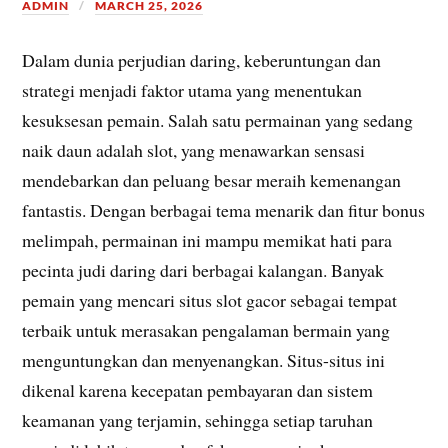
ADMIN
MARCH 25, 2026
Dalam dunia perjudian daring, keberuntungan dan
strategi menjadi faktor utama yang menentukan
kesuksesan pemain. Salah satu permainan yang sedang
naik daun adalah slot, yang menawarkan sensasi
mendebarkan dan peluang besar meraih kemenangan
fantastis. Dengan berbagai tema menarik dan fitur bonus
melimpah, permainan ini mampu memikat hati para
pecinta judi daring dari berbagai kalangan. Banyak
pemain yang mencari situs slot gacor sebagai tempat
terbaik untuk merasakan pengalaman bermain yang
menguntungkan dan menyenangkan. Situs-situs ini
dikenal karena kecepatan pembayaran dan sistem
keamanan yang terjamin, sehingga setiap taruhan