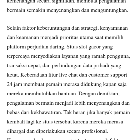
kemenangan secara signifikan, membuat pengalaman
bermain semakin menyenangkan dan menguntungkan.
Selain faktor keberuntungan dan strategi, kenyamanan
dan keamanan menjadi prioritas utama saat memilih
platform perjudian daring. Situs slot gacor yang
terpercaya menyediakan layanan yang ramah pengguna,
transaksi cepat, dan perlindungan data pribadi yang
ketat. Keberadaan fitur live chat dan customer support
24 jam membuat pemain merasa didukung kapan saja
mereka membutuhkan bantuan. Dengan demikian,
pengalaman bermain menjadi lebih menyenangkan dan
bebas dari kekhawatiran. Tak heran jika banyak pemain
kembali lagi ke situs tersebut karena mereka merasa
dihargai dan diperlakukan secara profesional.
Keamanan dan kenyamanan ini tentu menjadi faktor