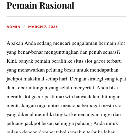
Pemain Rasional
ADMIN
MARCH 7, 2026
Apakah Anda sedang mencari pengalaman bermain slot
yang benar-benar menguntungkan dan penuh sensasi?
Kini, banyak pemain beralih ke situs slot gacor terbaru
yang menawarkan peluang besar untuk mendapatkan
jackpot maksimal setiap hari. Dengan strategi yang tepat
dan keberuntungan yang selalu menyertai, Anda bisa
meraih slot gacor pasti maxwin hanya dalam hitungan
menit. Jangan ragu untuk mencoba berbagai mesin slot
yang dikenal memiliki tingkat kemenangan tinggi dan
peluang jackpot besar, sehingga peluang Anda untuk
pulang dengan dompet tebal semakin terbuka lebar.