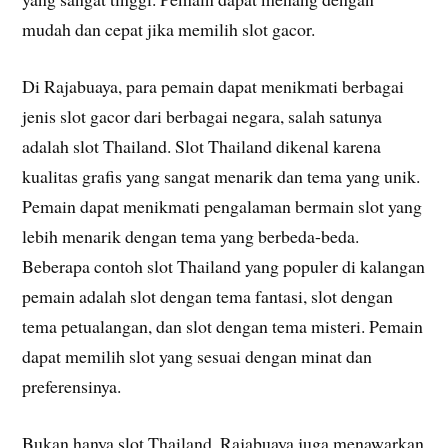
mudah dan cepat jika memilih slot gacor.
Di Rajabuaya, para pemain dapat menikmati berbagai
jenis slot gacor dari berbagai negara, salah satunya
adalah slot Thailand. Slot Thailand dikenal karena
kualitas grafis yang sangat menarik dan tema yang unik.
Pemain dapat menikmati pengalaman bermain slot yang
lebih menarik dengan tema yang berbeda-beda.
Beberapa contoh slot Thailand yang populer di kalangan
pemain adalah slot dengan tema fantasi, slot dengan
tema petualangan, dan slot dengan tema misteri. Pemain
dapat memilih slot yang sesuai dengan minat dan
preferensinya.
Bukan hanya slot Thailand, Rajabuaya juga menawarkan