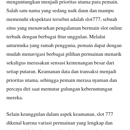
menguntungkan menjadi prioritas utama para pemain.
Salah satu nama yang sedang naik daun dan mampu
memenuhi ekspektasi tersebut adalah slot777, sebuah
situs yang menawarkan pengalaman bermain slot online
terbaik dengan berbagai fitur unggulan. Melalui
antarmuka yang ramah pengguna, pemain dapat dengan
mudah menavigasi berbagai pilihan permainan menarik
sekaligus merasakan sensasi kemenangan besar dari
setiap putaran. Keamanan data dan transaksi menjadi
prioritas utama, sehingga pemain merasa nyaman dan
percaya diri saat memutar gulungan keberuntungan
mereka.
Selain keunggulan dalam aspek keamanan, slot 777
dikenal karena variasi permainan yang lengkap dan