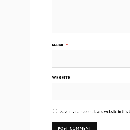
NAME
*
WEBSITE
Save my name, email, and website in this 