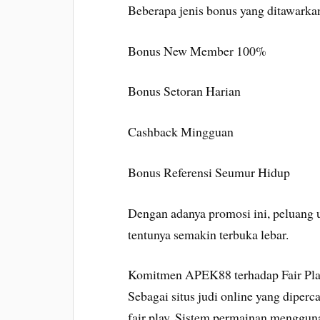
Beberapa jenis bonus yang ditawarkan
Bonus New Member 100%
Bonus Setoran Harian
Cashback Mingguan
Bonus Referensi Seumur Hidup
Dengan adanya promosi ini, peluang 
tentunya semakin terbuka lebar.
Komitmen APEK88 terhadap Fair Pl
Sebagai situs judi online yang dipe
fair play. Sistem permainan mengg