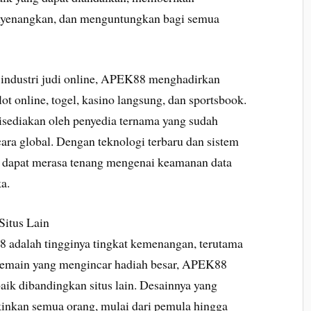
yenangkan, dan menguntungkan bagi semua
industri judi online, APEK88 menghadirkan
lot online, togel, kasino langsung, dan sportsbook.
sediakan oleh penyedia ternama yang sudah
ara global. Dengan teknologi terbaru dan sistem
 dapat merasa tenang mengenai keamanan data
a.
itus Lain
 adalah tingginya tingkat kemenangan, terutama
 pemain yang mengincar hadiah besar, APEK88
ik dibandingkan situs lain. Desainnya yang
nkan semua orang, mulai dari pemula hingga