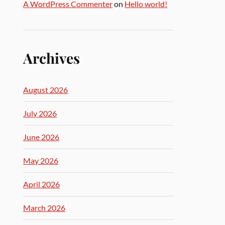
A WordPress Commenter
on
Hello world!
Archives
August 2026
July 2026
June 2026
May 2026
April 2026
March 2026