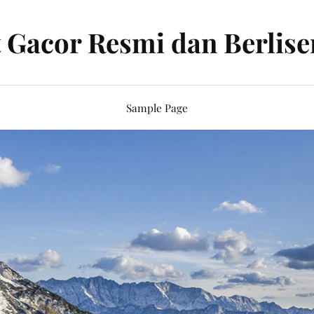
t Gacor Resmi dan Berlis
Sample Page