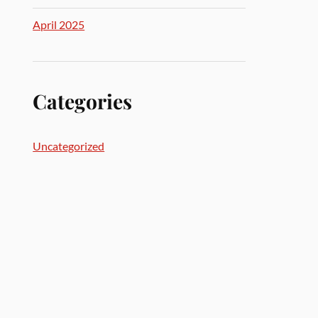
April 2025
Categories
Uncategorized