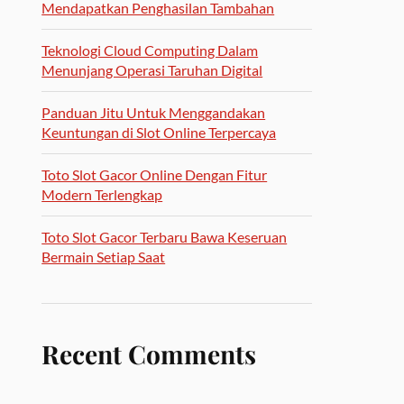
Mendapatkan Penghasilan Tambahan
Teknologi Cloud Computing Dalam
Menunjang Operasi Taruhan Digital
Panduan Jitu Untuk Menggandakan
Keuntungan di Slot Online Terpercaya
Toto Slot Gacor Online Dengan Fitur
Modern Terlengkap
Toto Slot Gacor Terbaru Bawa Keseruan
Bermain Setiap Saat
Recent Comments