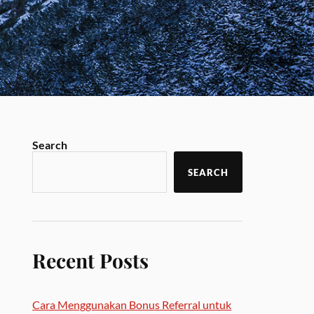
Search
SEARCH
Recent Posts
Cara Menggunakan Bonus Referral untuk