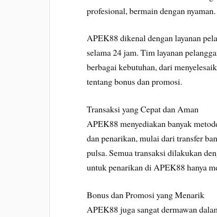
profesional, bermain dengan nyaman.
APEK88 dikenal dengan layanan pelan
selama 24 jam. Tim layanan pelang
berbagai kebutuhan, dari menyelesai
tentang bonus dan promosi.
Transaksi yang Cepat dan Aman
APEK88 menyediakan banyak metode
dan penarikan, mulai dari transfer ba
pulsa. Semua transaksi dilakukan den
untuk penarikan di APEK88 hanya m
Bonus dan Promosi yang Menarik
APEK88 juga sangat dermawan dalam