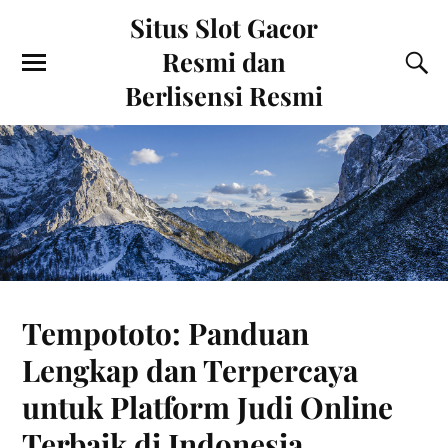
Situs Slot Gacor
Resmi dan
Berlisensi Resmi
Tempototo: Panduan
Lengkap dan Terpercaya
untuk Platform Judi Online
Terbaik di Indonesia