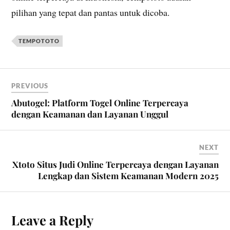
pilihan yang tepat dan pantas untuk dicoba.
TEMPOTOTO
PREVIOUS
Abutogel: Platform Togel Online Terpercaya
dengan Keamanan dan Layanan Unggul
NEXT
Xtoto Situs Judi Online Terpercaya dengan Layanan
Lengkap dan Sistem Keamanan Modern 2025
Leave a Reply