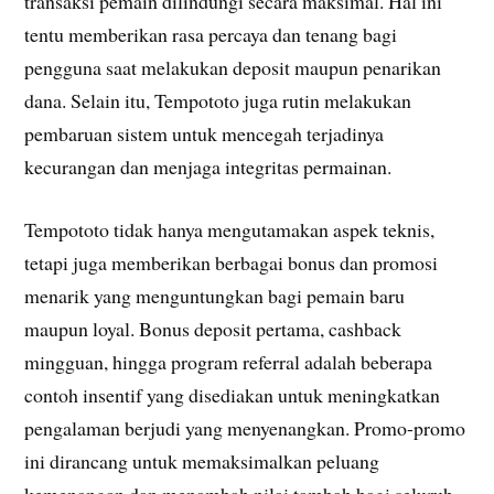
transaksi pemain dilindungi secara maksimal. Hal ini
tentu memberikan rasa percaya dan tenang bagi
pengguna saat melakukan deposit maupun penarikan
dana. Selain itu, Tempototo juga rutin melakukan
pembaruan sistem untuk mencegah terjadinya
kecurangan dan menjaga integritas permainan.
Tempototo tidak hanya mengutamakan aspek teknis,
tetapi juga memberikan berbagai bonus dan promosi
menarik yang menguntungkan bagi pemain baru
maupun loyal. Bonus deposit pertama, cashback
mingguan, hingga program referral adalah beberapa
contoh insentif yang disediakan untuk meningkatkan
pengalaman berjudi yang menyenangkan. Promo-promo
ini dirancang untuk memaksimalkan peluang
kemenangan dan menambah nilai tambah bagi seluruh