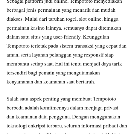
Sebagai platform judi online, Tempototo menyediakan
berbagai jenis permainan yang menarik dan mudah
diakses. Mulai dari taruhan togel, slot online, hingga
permainan kasino lainnya, semuanya dapat ditemukan
dalam satu situs yang user-friendly. Keunggulan
Tempototo terletak pada sistem transaksi yang cepat dan
aman, serta layanan pelanggan yang responsif siap
membantu setiap saat. Hal ini tentu menjadi daya tarik
tersendiri bagi pemain yang mengutamakan
kenyamanan dan keamanan saat bertaruh.
Salah satu aspek penting yang membuat Tempototo
berbeda adalah komitmennya dalam menjaga privasi
dan keamanan data pengguna. Dengan menggunakan
teknologi enkripsi terbaru, seluruh informasi pribadi dan