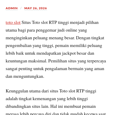
ADMIN
MAY 26, 2026
toto slot
Situs Toto slot RTP tinggi menjadi pilihan
utama bagi para penggemar judi online yang
menginginkan peluang menang besar. Dengan tingkat
pengembalian yang tinggi, pemain memiliki peluang
lebih baik untuk mendapatkan jackpot besar dan
keuntungan maksimal. Pemilihan situs yang terpercaya
sangat penting untuk pengalaman bermain yang aman
dan menguntungkan.
Keunggulan utama dari situs Toto slot RTP tinggi
adalah tingkat kemenangan yang lebih tinggi
dibandingkan situs lain. Hal ini membuat pemain
merasa lebih percaya diri dan tidak mudah kecewa saat