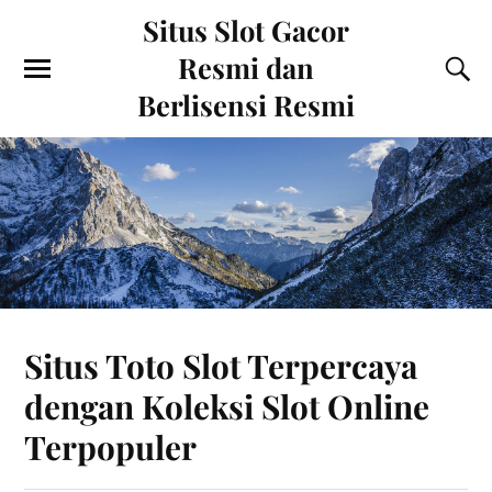
Situs Slot Gacor
Resmi dan
Berlisensi Resmi
Situs Toto Slot Terpercaya
dengan Koleksi Slot Online
Terpopuler