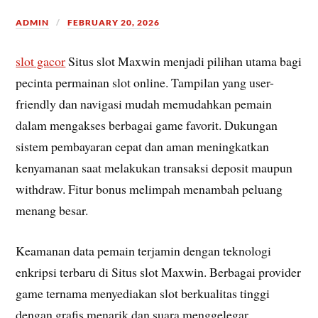
ADMIN
FEBRUARY 20, 2026
slot gacor
Situs slot Maxwin menjadi pilihan utama bagi
pecinta permainan slot online. Tampilan yang user-
friendly dan navigasi mudah memudahkan pemain
dalam mengakses berbagai game favorit. Dukungan
sistem pembayaran cepat dan aman meningkatkan
kenyamanan saat melakukan transaksi deposit maupun
withdraw. Fitur bonus melimpah menambah peluang
menang besar.
Keamanan data pemain terjamin dengan teknologi
enkripsi terbaru di Situs slot Maxwin. Berbagai provider
game ternama menyediakan slot berkualitas tinggi
dengan grafis menarik dan suara menggelegar.