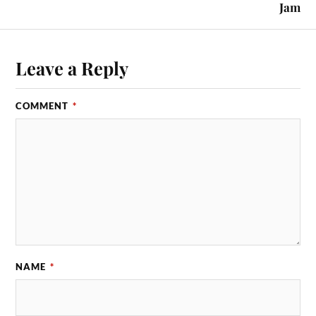
Jam
Leave a Reply
COMMENT
*
NAME
*