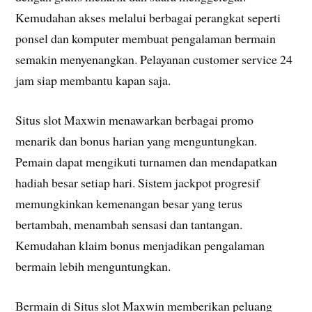
Kemudahan akses melalui berbagai perangkat seperti
ponsel dan komputer membuat pengalaman bermain
semakin menyenangkan. Pelayanan customer service 24
jam siap membantu kapan saja.
Situs slot Maxwin menawarkan berbagai promo
menarik dan bonus harian yang menguntungkan.
Pemain dapat mengikuti turnamen dan mendapatkan
hadiah besar setiap hari. Sistem jackpot progresif
memungkinkan kemenangan besar yang terus
bertambah, menambah sensasi dan tantangan.
Kemudahan klaim bonus menjadikan pengalaman
bermain lebih menguntungkan.
Bermain di Situs slot Maxwin memberikan peluang