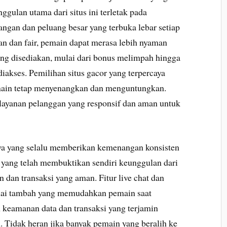
gulan utama dari situs ini terletak pada
gan dan peluang besar yang terbuka lebar setiap
an dan fair, pemain dapat merasa lebih nyaman
ang disediakan, mulai dari bonus melimpah hingga
akses. Pemilihan situs gacor yang terpercaya
main tetap menyenangkan dan menguntungkan.
i layanan pelanggan yang responsif dan aman untuk
inya yang selalu memberikan kemenangan konsisten
yang telah membuktikan sendiri keunggulan dari
 dan transaksi yang aman. Fitur live chat dan
ilai tambah yang memudahkan pemain saat
m keamanan data dan transaksi yang terjamin
 Tidak heran jika banyak pemain yang beralih ke