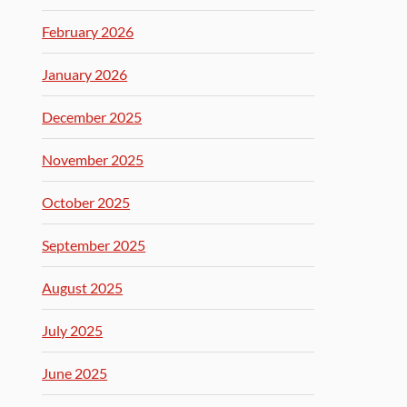
February 2026
January 2026
December 2025
November 2025
October 2025
September 2025
August 2025
July 2025
June 2025