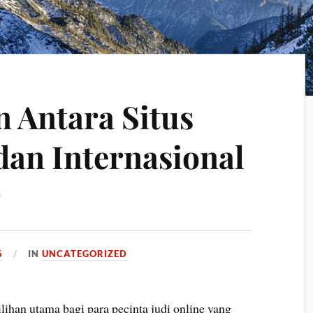
 Antara Situs
dan Internasional
r
6
IN
UNCATEGORIZED
lihan utama bagi para pecinta judi online yang