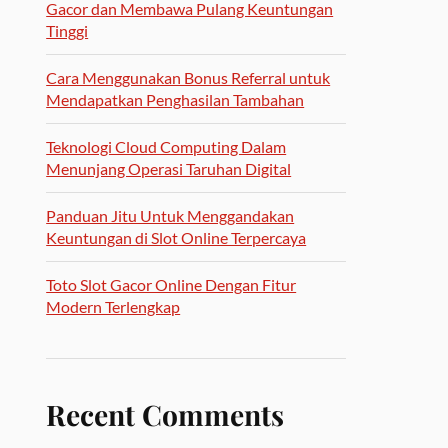
Gacor dan Membawa Pulang Keuntungan
Tinggi
Cara Menggunakan Bonus Referral untuk
Mendapatkan Penghasilan Tambahan
Teknologi Cloud Computing Dalam
Menunjang Operasi Taruhan Digital
Panduan Jitu Untuk Menggandakan
Keuntungan di Slot Online Terpercaya
Toto Slot Gacor Online Dengan Fitur
Modern Terlengkap
Recent Comments