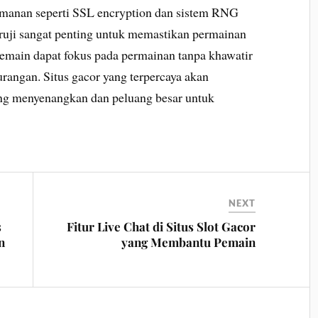
amanan seperti SSL encryption dan sistem RNG
uji sangat penting untuk memastikan permainan
 pemain dapat fokus pada permainan tanpa khawatir
rangan. Situs gacor yang terpercaya akan
g menyenangkan dan peluang besar untuk
NEXT
s
Fitur Live Chat di Situs Slot Gacor
n
yang Membantu Pemain