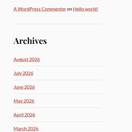
A WordPress Commenter
on
Hello world!
Archives
August 2026
July 2026
June 2026
May 2026
April 2026
March 2026