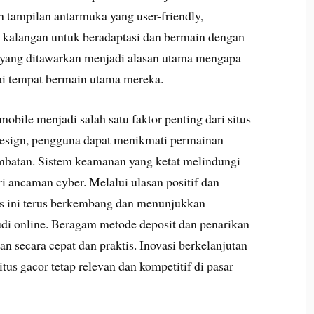
n tampilan antarmuka yang user-friendly,
kalangan untuk beradaptasi dan bermain dengan
 yang ditawarkan menjadi alasan utama mengapa
gai tempat bermain utama mereka.
bile menjadi salah satu faktor penting dari situs
design, pengguna dapat menikmati permainan
ambatan. Sistem keamanan yang ketat melindungi
i ancaman cyber. Melalui ulasan positif dan
tus ini terus berkembang dan menunjukkan
udi online. Beragam metode deposit dan penarikan
n secara cepat dan praktis. Inovasi berkelanjutan
tus gacor tetap relevan dan kompetitif di pasar