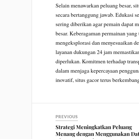
Selain menawarkan peluang besar, si
secara bertanggung jawab. Edukasi s
sering diberikan agar pemain dapat 
besar. Keberagaman permainan yang 
mengeksplorasi dan menyesuaikan de
layanan dukungan 24 jam memastikan 
diperlukan. Komitmen terhadap trans
dalam menjaga kepercayaan pengguna
inovatif, situs gacor terus berkemban
PREVIOUS
Strategi Meningkatkan Peluang
Menang dengan Menggunakan Da