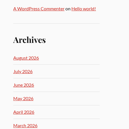
A WordPress Commenter
on
Hello world!
Archives
August 2026
July 2026
June 2026
May 2026
April 2026
March 2026