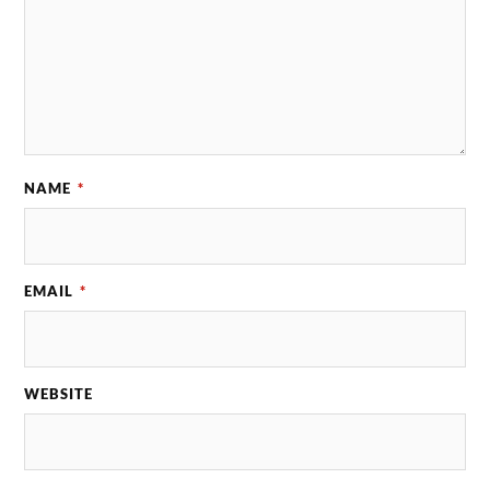
NAME
*
EMAIL
*
WEBSITE