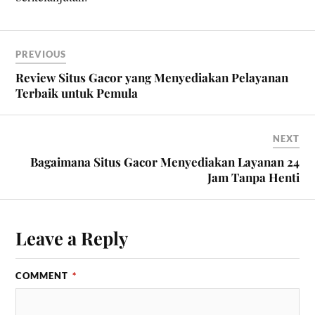
PREVIOUS
Review Situs Gacor yang Menyediakan Pelayanan
Terbaik untuk Pemula
NEXT
Bagaimana Situs Gacor Menyediakan Layanan 24
Jam Tanpa Henti
Leave a Reply
COMMENT
*