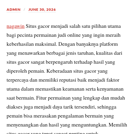
ADMIN
JUNE 30, 2026
nagawin
Situs gacor menjadi salah satu pilihan utama
bagi pecinta permainan judi online yang ingin meraih
keberhasilan maksimal. Dengan banyaknya platform
yang menawarkan berbagai jenis taruhan, kualitas dari
situs gacor sangat berpengaruh terhadap hasil yang
diperoleh pemain. Keberadaan situs gacor yang
terpercaya dan memiliki reputasi baik menjadi faktor
utama dalam memastikan keamanan serta kenyamanan
saat bermain. Fitur permainan yang lengkap dan mudah
diakses juga menjadi daya tarik tersendiri, sehingga
pemain bisa merasakan pengalaman bermain yang
menyenangkan dan hasil yang menguntungkan. Memilih
situs gacor yang tepat sangat penting untuk