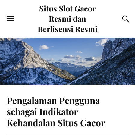
Situs Slot Gacor
Resmi dan
Berlisensi Resmi
Pengalaman Pengguna
sebagai Indikator
Kehandalan Situs Gacor