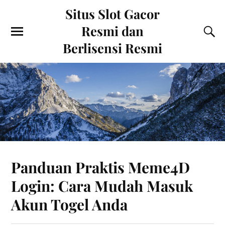
Situs Slot Gacor
Resmi dan
Berlisensi Resmi
Panduan Praktis Meme4D
Login: Cara Mudah Masuk
Akun Togel Anda