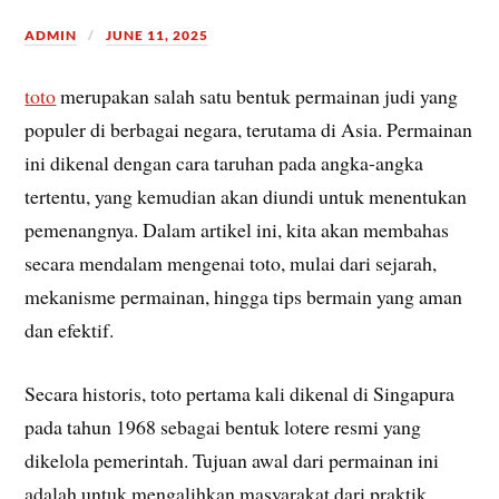
ADMIN
JUNE 11, 2025
toto
merupakan salah satu bentuk permainan judi yang
populer di berbagai negara, terutama di Asia. Permainan
ini dikenal dengan cara taruhan pada angka-angka
tertentu, yang kemudian akan diundi untuk menentukan
pemenangnya. Dalam artikel ini, kita akan membahas
secara mendalam mengenai toto, mulai dari sejarah,
mekanisme permainan, hingga tips bermain yang aman
dan efektif.
Secara historis, toto pertama kali dikenal di Singapura
pada tahun 1968 sebagai bentuk lotere resmi yang
dikelola pemerintah. Tujuan awal dari permainan ini
adalah untuk mengalihkan masyarakat dari praktik