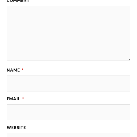
COMMENT
*
NAME
*
EMAIL
*
WEBSITE