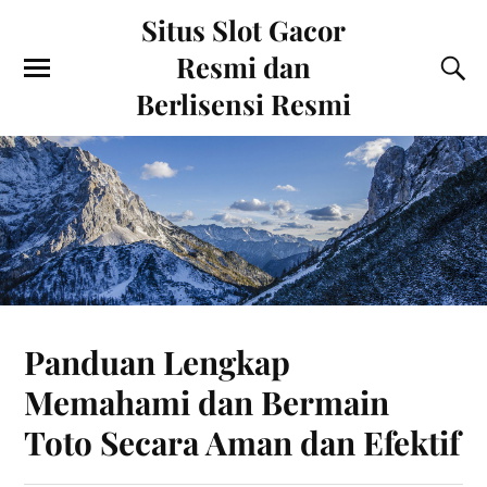
Situs Slot Gacor
Resmi dan
Berlisensi Resmi
Panduan Lengkap
Memahami dan Bermain
Toto Secara Aman dan Efektif