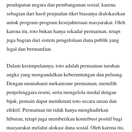
pendapatan negara dan pembangunan sosial, karena
sebagian dari hasil penjualan tiket biasanya dialokasikan
untuk program-program kesejahteraan masyarakat. Oleh
karena itu, toto bukan hanya sekadar permainan, tetapi
juga bagian dari sistem pengelolaan dana publik yang
legal dan bermanfaat.
Dalam kesimpulannya, toto adalah permainan taruhan
angka yang mengandalkan keberuntungan dan peluang.
Dengan memahami mekanisme permainan, memilih
penyelenggara resmi, serta mengelola modal dengan
bijak, pemain dapat menikmati toto secara aman dan
efektif. Permainan ini tidak hanya menghadirkan
hiburan, tetapi juga memberikan kontribusi positif bagi
masyarakat melalui alokasi dana sosial. Oleh karena itu,