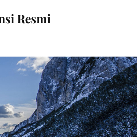
ensi Resmi