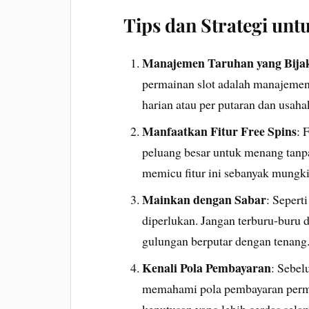
Tips dan Strategi un
Manajemen Taruhan yang Bija
permainan slot adalah manajemen 
harian atau per putaran dan usah
Manfaatkan Fitur Free Spins
: 
peluang besar untuk menang tan
memicu fitur ini sebanyak mung
Mainkan dengan Sabar
: Sepert
diperlukan. Jangan terburu-buru
gulungan berputar dengan tenang
Kenali Pola Pembayaran
: Sebel
memahami pola pembayaran perma