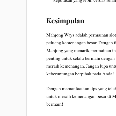
keputusan yang lebih cerdas sela
Kesimpulan
Mahjong Ways adalah permainan slo
peluang kemenangan besar. Dengan fi
Mahjong yang menarik, permainan in
penting untuk selalu bermain dengan b
meraih kemenangan. Jangan lupa unt
keberuntungan berpihak pada Anda!
Dengan memanfaatkan tips yang tela
untuk meraih kemenangan besar di M
bermain!