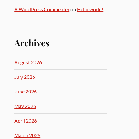
A WordPress Commenter
on
Hello world!
Archives
August 2026
July 2026
June 2026
May 2026
April 2026
March 2026