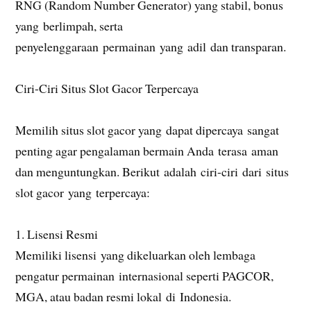
RNG (Random Number Generator) yang stabil, bonus
yang berlimpah, serta
penyelenggaraan permainan yang adil dan transparan.
Ciri-Ciri Situs Slot Gacor Terpercaya
Memilih situs slot gacor yang dapat dipercaya sangat
penting agar pengalaman bermain Anda terasa aman
dan menguntungkan. Berikut adalah ciri-ciri dari situs
slot gacor yang terpercaya:
1. Lisensi Resmi
Memiliki lisensi yang dikeluarkan oleh lembaga
pengatur permainan internasional seperti PAGCOR,
MGA, atau badan resmi lokal di Indonesia.