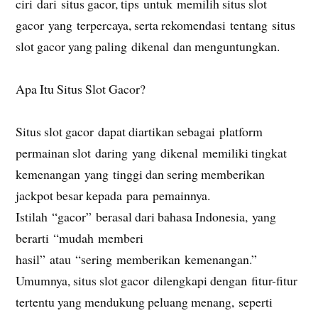
ciri dari situs gacor, tips untuk memilih situs slot
gacor yang terpercaya, serta rekomendasi tentang situs
slot gacor yang paling dikenal dan menguntungkan.
Apa Itu Situs Slot Gacor?
Situs slot gacor dapat diartikan sebagai platform
permainan slot daring yang dikenal memiliki tingkat
kemenangan yang tinggi dan sering memberikan
jackpot besar kepada para pemainnya.
Istilah “gacor” berasal dari bahasa Indonesia, yang
berarti “mudah memberi
hasil” atau “sering memberikan kemenangan.”
Umumnya, situs slot gacor dilengkapi dengan fitur-fitur
tertentu yang mendukung peluang menang, seperti