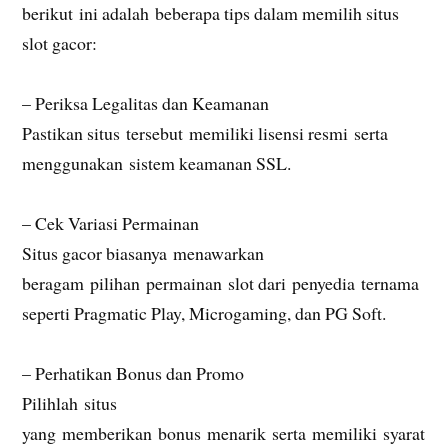
berikut ini adalah beberapa tips dalam memilih situs
slot gacor:
– Periksa Legalitas dan Keamanan
Pastikan situs tersebut memiliki lisensi resmi serta
menggunakan sistem keamanan SSL.
– Cek Variasi Permainan
Situs gacor biasanya menawarkan
beragam pilihan permainan slot dari penyedia ternama
seperti Pragmatic Play, Microgaming, dan PG Soft.
– Perhatikan Bonus dan Promo
Pilihlah situs
yang memberikan bonus menarik serta memiliki syarat