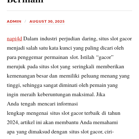
ADMIN
AUGUST 30, 2025
napi4d
Dalam industri perjudian daring, situs slot gacor
menjadi salah satu kata kunci yang paling dicari oleh
para penggemar permainan slot. Istilah “gacor”
merujuk pada situs slot yang seringkali memberikan
kemenangan besar dan memiliki peluang menang yang
tinggi, sehingga sangat diminati oleh pemain yang
ingin meraih keberuntungan maksimal. Jika
Anda tengah mencari informasi
lengkap mengenai situs slot gacor terbaik di tahun
2024, artikel ini akan membantu Anda memahami
apa yang dimaksud dengan situs slot gacor, ciri-