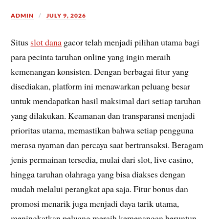
ADMIN
JULY 9, 2026
Situs
slot dana
gacor telah menjadi pilihan utama bagi
para pecinta taruhan online yang ingin meraih
kemenangan konsisten. Dengan berbagai fitur yang
disediakan, platform ini menawarkan peluang besar
untuk mendapatkan hasil maksimal dari setiap taruhan
yang dilakukan. Keamanan dan transparansi menjadi
prioritas utama, memastikan bahwa setiap pengguna
merasa nyaman dan percaya saat bertransaksi. Beragam
jenis permainan tersedia, mulai dari slot, live casino,
hingga taruhan olahraga yang bisa diakses dengan
mudah melalui perangkat apa saja. Fitur bonus dan
promosi menarik juga menjadi daya tarik utama,
meningkatkan peluang meraih kemenangan beruntun