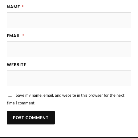
NAME
*
EMAIL
*
WEBSITE
Save my name, email, and website in this browser for the next
time I comment.