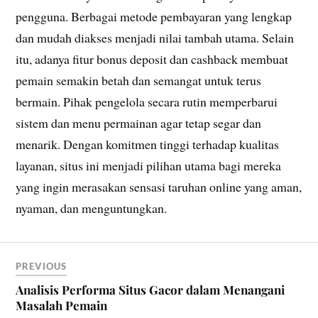
pengguna. Berbagai metode pembayaran yang lengkap
dan mudah diakses menjadi nilai tambah utama. Selain
itu, adanya fitur bonus deposit dan cashback membuat
pemain semakin betah dan semangat untuk terus
bermain. Pihak pengelola secara rutin memperbarui
sistem dan menu permainan agar tetap segar dan
menarik. Dengan komitmen tinggi terhadap kualitas
layanan, situs ini menjadi pilihan utama bagi mereka
yang ingin merasakan sensasi taruhan online yang aman,
nyaman, dan menguntungkan.
PREVIOUS
Analisis Performa Situs Gacor dalam Menangani
Masalah Pemain