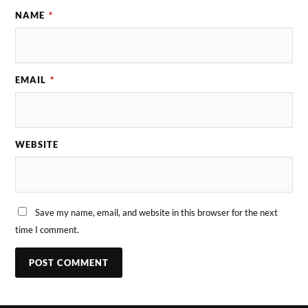
NAME
*
EMAIL
*
WEBSITE
Save my name, email, and website in this browser for the next
time I comment.