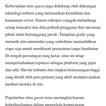
Keberadaan situs gacor juga didukung oleh dukungan
teknologi terbaru yang memastikan kestabilan dan
keamanan server. Sistem enkripsi canggih melindungi
setiap transaksi dan data pribadi pengguna dari ancaman
pihak tidak bertanggung jawab. Tampilan grafis yang
menarik dan antarmuka yang sederhana memudahkan
siapa saja untuk menikmati permainan tanpa hambatan.
Di tengah persaingan yang ketat, situs ini tetap
mempertahankan reputasi sebagai platform yang jujur
dan adil. Hal ini terbukti dari tingkat kemenangan tinggi
yang diraih oleh para pemain yang aktif mempercayakan
taruhan mereka di sini.
Popularitas situs gacor terus meningkat karena
keberhasilannya dalam mengelola kepercayaan