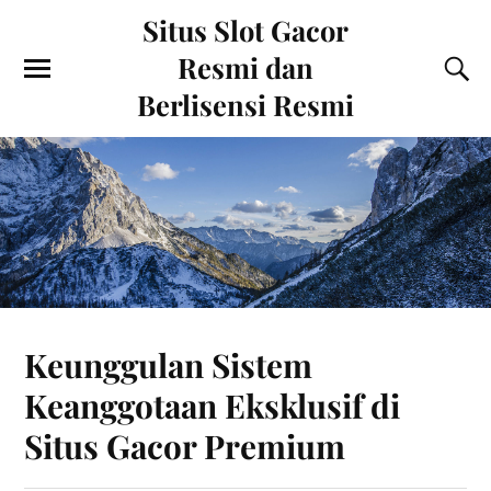
Situs Slot Gacor
Resmi dan
Berlisensi Resmi
Keunggulan Sistem
Keanggotaan Eksklusif di
Situs Gacor Premium