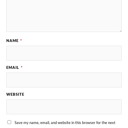
NAME
*
EMAIL
*
WEBSITE
Save my name, email, and website in this browser for the next