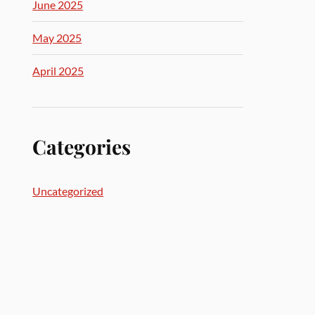
June 2025
May 2025
April 2025
Categories
Uncategorized