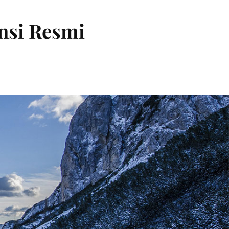
ensi Resmi