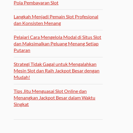
Pola Pembayaran Slot
Langkah Menjadi Pemain Slot Profesional
dan Konsisten Menang
Pelajari Cara Mengelola Modal di Situs Slot
dan Maksimalkan Peluang Menang Setiap
Putaran
Strategi Tidak Gagal untuk Mengalahkan
Mesin Slot dan Raih Jackpot Besar dengan
Mudah!
Tips Jitu Menguasai Slot Online dan
Menangkan Jackpot Besar dalam Waktu
Singkat