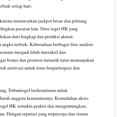
baik setiap hari.
 karena menawarkan jackpot besar dan peluang
ingkan pasaran lain. Situs togel HK yang
iakan data lengkap dan prediksi akurat,
gka terbaik. Keberadaan berbagai fitur analisis
rmain menjadi lebih interaktif dan
agai bonus dan promosi menarik turut memanjakan
ah motivasi untuk terus berpartisipasi dan
ang, Tribuntogel berkomitmen untuk
seluruh anggota komunitasnya. Kemudahan akses
n togel HK semakin praktis dan menguntungkan,
un. Dengan reputasi yang terpercaya dan sistem