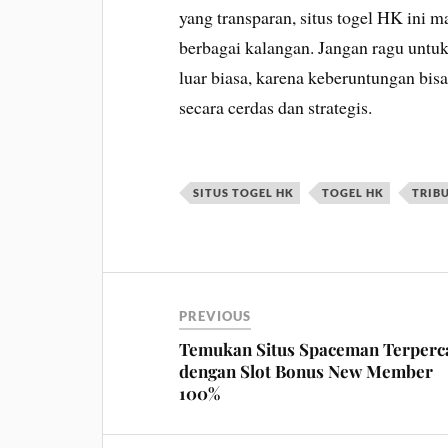
yang transparan, situs togel HK ini
berbagai kalangan. Jangan ragu untu
luar biasa, karena keberuntungan bis
secara cerdas dan strategis.
SITUS TOGEL HK
TOGEL HK
TRIB
PREVIOUS
Temukan Situs Spaceman Terperc
dengan Slot Bonus New Member
100%