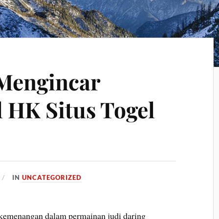
 Mengincar
l HK Situs Togel
IN
UNCATEGORIZED
 kemenangan dalam permainan judi daring