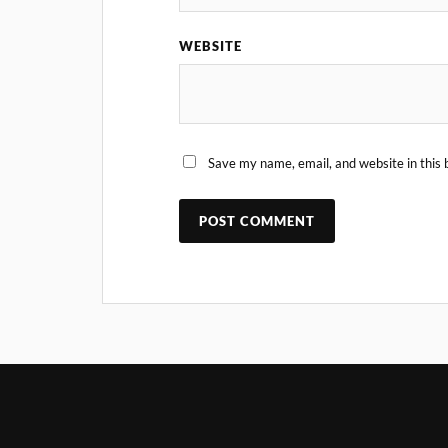
WEBSITE
Save my name, email, and website in this 