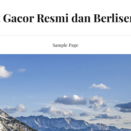
t Gacor Resmi dan Berlis
Sample Page