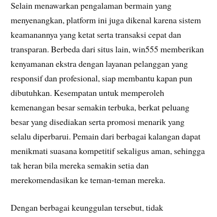
Selain menawarkan pengalaman bermain yang
menyenangkan, platform ini juga dikenal karena sistem
keamanannya yang ketat serta transaksi cepat dan
transparan. Berbeda dari situs lain, win555 memberikan
kenyamanan ekstra dengan layanan pelanggan yang
responsif dan profesional, siap membantu kapan pun
dibutuhkan. Kesempatan untuk memperoleh
kemenangan besar semakin terbuka, berkat peluang
besar yang disediakan serta promosi menarik yang
selalu diperbarui. Pemain dari berbagai kalangan dapat
menikmati suasana kompetitif sekaligus aman, sehingga
tak heran bila mereka semakin setia dan
merekomendasikan ke teman-teman mereka.
Dengan berbagai keunggulan tersebut, tidak