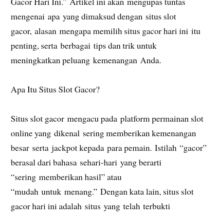
Gacor Hari Ini.” Artikel ini akan mengupas tuntas
mengenai apa yang dimaksud dengan situs slot
gacor, alasan mengapa memilih situs gacor hari ini itu
penting, serta berbagai tips dan trik untuk
meningkatkan peluang kemenangan Anda.
Apa Itu Situs Slot Gacor?
Situs slot gacor mengacu pada platform permainan slot
online yang dikenal sering memberikan kemenangan
besar serta jackpot kepada para pemain. Istilah “gacor”
berasal dari bahasa sehari-hari yang berarti
“sering memberikan hasil” atau
“mudah untuk menang.” Dengan kata lain, situs slot
gacor hari ini adalah situs yang telah terbukti