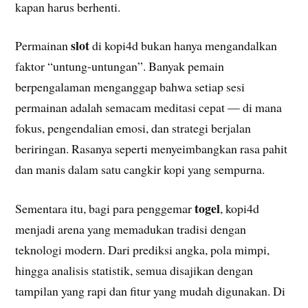
kapan harus berhenti.
slot
Permainan
di kopi4d bukan hanya mengandalkan
faktor “untung-untungan”. Banyak pemain
berpengalaman menganggap bahwa setiap sesi
permainan adalah semacam meditasi cepat — di mana
fokus, pengendalian emosi, dan strategi berjalan
beriringan. Rasanya seperti menyeimbangkan rasa pahit
dan manis dalam satu cangkir kopi yang sempurna.
togel
Sementara itu, bagi para penggemar
, kopi4d
menjadi arena yang memadukan tradisi dengan
teknologi modern. Dari prediksi angka, pola mimpi,
hingga analisis statistik, semua disajikan dengan
tampilan yang rapi dan fitur yang mudah digunakan. Di