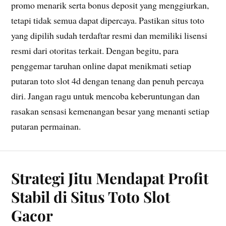
promo menarik serta bonus deposit yang menggiurkan,
tetapi tidak semua dapat dipercaya. Pastikan situs toto
yang dipilih sudah terdaftar resmi dan memiliki lisensi
resmi dari otoritas terkait. Dengan begitu, para
penggemar taruhan online dapat menikmati setiap
putaran toto slot 4d dengan tenang dan penuh percaya
diri. Jangan ragu untuk mencoba keberuntungan dan
rasakan sensasi kemenangan besar yang menanti setiap
putaran permainan.
Strategi Jitu Mendapat Profit
Stabil di Situs Toto Slot
Gacor