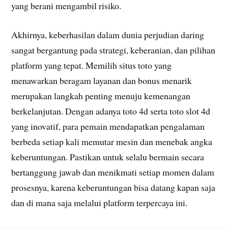
yang berani mengambil risiko.
Akhirnya, keberhasilan dalam dunia perjudian daring
sangat bergantung pada strategi, keberanian, dan pilihan
platform yang tepat. Memilih situs toto yang
menawarkan beragam layanan dan bonus menarik
merupakan langkah penting menuju kemenangan
berkelanjutan. Dengan adanya toto 4d serta toto slot 4d
yang inovatif, para pemain mendapatkan pengalaman
berbeda setiap kali memutar mesin dan menebak angka
keberuntungan. Pastikan untuk selalu bermain secara
bertanggung jawab dan menikmati setiap momen dalam
prosesnya, karena keberuntungan bisa datang kapan saja
dan di mana saja melalui platform terpercaya ini.