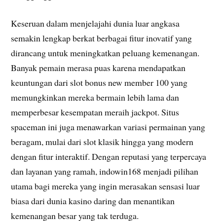
Keseruan dalam menjelajahi dunia luar angkasa
semakin lengkap berkat berbagai fitur inovatif yang
dirancang untuk meningkatkan peluang kemenangan.
Banyak pemain merasa puas karena mendapatkan
keuntungan dari slot bonus new member 100 yang
memungkinkan mereka bermain lebih lama dan
memperbesar kesempatan meraih jackpot. Situs
spaceman ini juga menawarkan variasi permainan yang
beragam, mulai dari slot klasik hingga yang modern
dengan fitur interaktif. Dengan reputasi yang terpercaya
dan layanan yang ramah, indowin168 menjadi pilihan
utama bagi mereka yang ingin merasakan sensasi luar
biasa dari dunia kasino daring dan menantikan
kemenangan besar yang tak terduga.