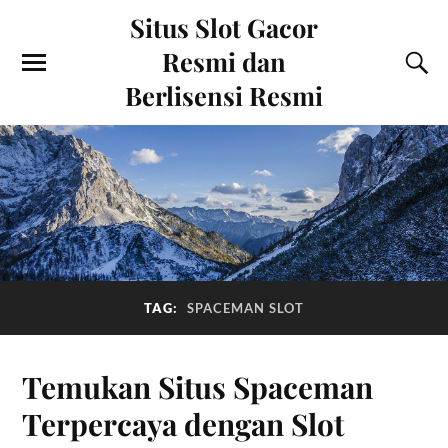
Situs Slot Gacor
Resmi dan
Berlisensi Resmi
TAG:
SPACEMAN SLOT
Temukan Situs Spaceman
Terpercaya dengan Slot