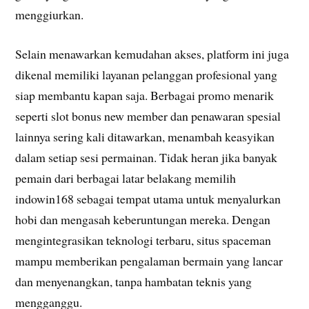
menggiurkan.
Selain menawarkan kemudahan akses, platform ini juga
dikenal memiliki layanan pelanggan profesional yang
siap membantu kapan saja. Berbagai promo menarik
seperti slot bonus new member dan penawaran spesial
lainnya sering kali ditawarkan, menambah keasyikan
dalam setiap sesi permainan. Tidak heran jika banyak
pemain dari berbagai latar belakang memilih
indowin168 sebagai tempat utama untuk menyalurkan
hobi dan mengasah keberuntungan mereka. Dengan
mengintegrasikan teknologi terbaru, situs spaceman
mampu memberikan pengalaman bermain yang lancar
dan menyenangkan, tanpa hambatan teknis yang
mengganggu.