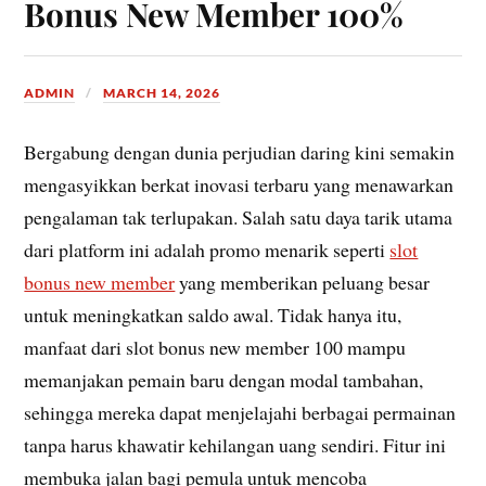
Bonus New Member 100%
ADMIN
MARCH 14, 2026
Bergabung dengan dunia perjudian daring kini semakin
mengasyikkan berkat inovasi terbaru yang menawarkan
pengalaman tak terlupakan. Salah satu daya tarik utama
dari platform ini adalah promo menarik seperti
slot
bonus new member
yang memberikan peluang besar
untuk meningkatkan saldo awal. Tidak hanya itu,
manfaat dari slot bonus new member 100 mampu
memanjakan pemain baru dengan modal tambahan,
sehingga mereka dapat menjelajahi berbagai permainan
tanpa harus khawatir kehilangan uang sendiri. Fitur ini
membuka jalan bagi pemula untuk mencoba