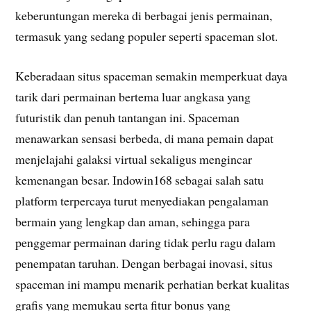
keberuntungan mereka di berbagai jenis permainan,
termasuk yang sedang populer seperti spaceman slot.
Keberadaan situs spaceman semakin memperkuat daya
tarik dari permainan bertema luar angkasa yang
futuristik dan penuh tantangan ini. Spaceman
menawarkan sensasi berbeda, di mana pemain dapat
menjelajahi galaksi virtual sekaligus mengincar
kemenangan besar. Indowin168 sebagai salah satu
platform terpercaya turut menyediakan pengalaman
bermain yang lengkap dan aman, sehingga para
penggemar permainan daring tidak perlu ragu dalam
penempatan taruhan. Dengan berbagai inovasi, situs
spaceman ini mampu menarik perhatian berkat kualitas
grafis yang memukau serta fitur bonus yang