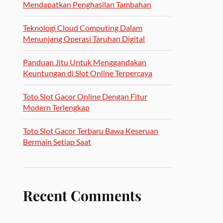
Mendapatkan Penghasilan Tambahan
Teknologi Cloud Computing Dalam
Menunjang Operasi Taruhan Digital
Panduan Jitu Untuk Menggandakan
Keuntungan di Slot Online Terpercaya
Toto Slot Gacor Online Dengan Fitur
Modern Terlengkap
Toto Slot Gacor Terbaru Bawa Keseruan
Bermain Setiap Saat
Recent Comments