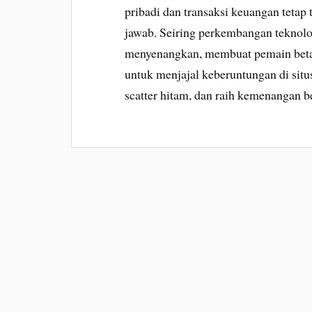
pribadi dan transaksi keuangan tetap
jawab. Seiring perkembangan teknol
menyenangkan, membuat pemain betah
untuk menjajal keberuntungan di situs
scatter hitam, dan raih kemenangan