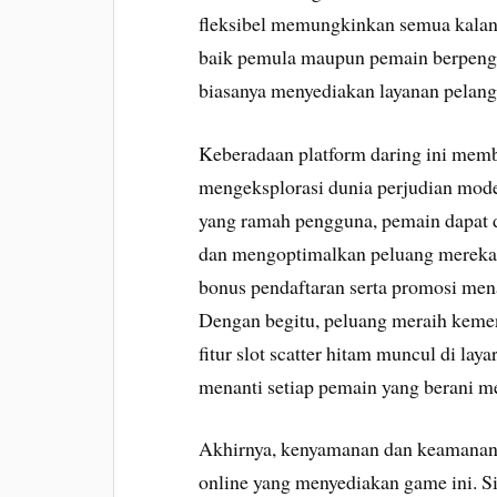
fleksibel memungkinkan semua kalan
baik pemula maupun pemain berpenga
biasanya menyediakan layanan pelangg
Keberadaan platform daring ini membu
mengeksplorasi dunia perjudian mod
yang ramah pengguna, pemain dapat
dan mengoptimalkan peluang mereka.
bonus pendaftaran serta promosi men
Dengan begitu, peluang meraih kemen
fitur slot scatter hitam muncul di la
menanti setiap pemain yang berani me
Akhirnya, kenyamanan dan keamanan m
online yang menyediakan game ini. 