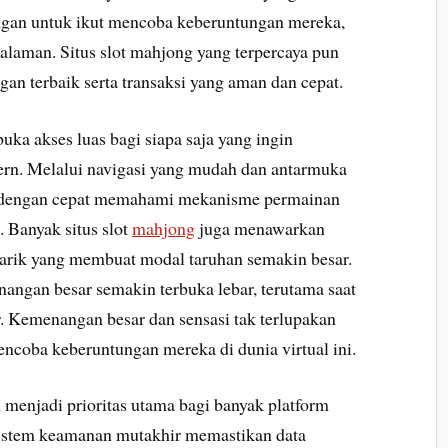
gan untuk ikut mencoba keberuntungan mereka,
laman. Situs slot mahjong yang terpercaya pun
an terbaik serta transaksi yang aman dan cepat.
ka akses luas bagi siapa saja yang ingin
ern. Melalui navigasi yang mudah dan antarmuka
 dengan cepat memahami mekanisme permainan
 Banyak situs slot
mahjong
juga menawarkan
arik yang membuat modal taruhan semakin besar.
angan besar semakin terbuka lebar, terutama saat
yar. Kemenangan besar dan sensasi tak terlupakan
ncoba keberuntungan mereka di dunia virtual ini.
enjadi prioritas utama bagi banyak platform
Sistem keamanan mutakhir memastikan data