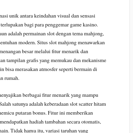
asi unik antara keindahan visual dan sensasi
terlupakan bagi para penggemar game kasino.
daun adalah permainan slot dengan tema mahjong,
sentuhan modern. Situs slot mahjong menawarkan
enangan besar melalui fitur menarik dan
gan tampilan grafis yang memukau dan mekanisme
 bisa merasakan atmosfer seperti bermain di
an rumah.
menyajikan berbagai fitur menarik yang mampu
lah satunya adalah keberadaan slot scatter hitam
emicu putaran bonus. Fitur ini memberikan
 mendapatkan hadiah tambahan secara otomatis,
in. Tidak hanya itu, variasi taruhan yang