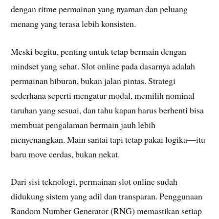
dengan ritme permainan yang nyaman dan peluang
menang yang terasa lebih konsisten.
Meski begitu, penting untuk tetap bermain dengan
mindset yang sehat. Slot online pada dasarnya adalah
permainan hiburan, bukan jalan pintas. Strategi
sederhana seperti mengatur modal, memilih nominal
taruhan yang sesuai, dan tahu kapan harus berhenti bisa
membuat pengalaman bermain jauh lebih
menyenangkan. Main santai tapi tetap pakai logika—itu
baru move cerdas, bukan nekat.
Dari sisi teknologi, permainan slot online sudah
didukung sistem yang adil dan transparan. Penggunaan
Random Number Generator (RNG) memastikan setiap