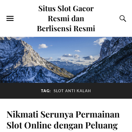
Situs Slot Gacor
Resmi dan
Berlisensi Resmi
TAG:
SLOT ANTI KALAH
Nikmati Serunya Permainan
Slot Online dengan Peluang