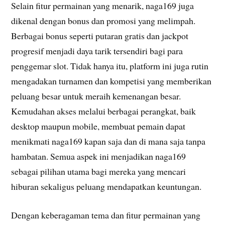
Selain fitur permainan yang menarik, naga169 juga
dikenal dengan bonus dan promosi yang melimpah.
Berbagai bonus seperti putaran gratis dan jackpot
progresif menjadi daya tarik tersendiri bagi para
penggemar slot. Tidak hanya itu, platform ini juga rutin
mengadakan turnamen dan kompetisi yang memberikan
peluang besar untuk meraih kemenangan besar.
Kemudahan akses melalui berbagai perangkat, baik
desktop maupun mobile, membuat pemain dapat
menikmati naga169 kapan saja dan di mana saja tanpa
hambatan. Semua aspek ini menjadikan naga169
sebagai pilihan utama bagi mereka yang mencari
hiburan sekaligus peluang mendapatkan keuntungan.
Dengan keberagaman tema dan fitur permainan yang