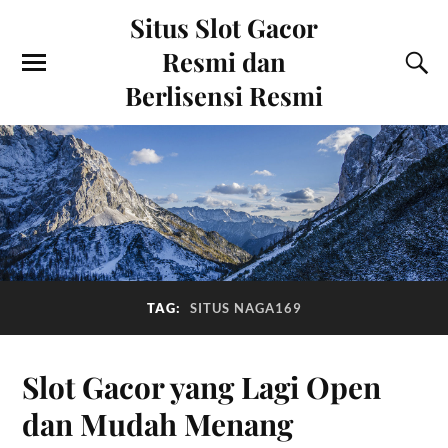
Situs Slot Gacor
Resmi dan
Berlisensi Resmi
TAG:
SITUS NAGA169
Slot Gacor yang Lagi Open
dan Mudah Menang