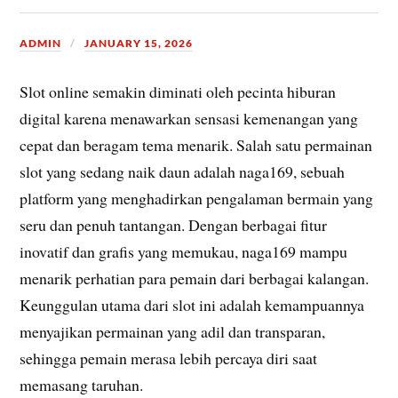
ADMIN
JANUARY 15, 2026
Slot online semakin diminati oleh pecinta hiburan
digital karena menawarkan sensasi kemenangan yang
cepat dan beragam tema menarik. Salah satu permainan
slot yang sedang naik daun adalah naga169, sebuah
platform yang menghadirkan pengalaman bermain yang
seru dan penuh tantangan. Dengan berbagai fitur
inovatif dan grafis yang memukau, naga169 mampu
menarik perhatian para pemain dari berbagai kalangan.
Keunggulan utama dari slot ini adalah kemampuannya
menyajikan permainan yang adil dan transparan,
sehingga pemain merasa lebih percaya diri saat
memasang taruhan.