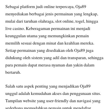
Sebagai platform judi online terpercaya, Oja89
menyediakan berbagai jenis permainan yang lengkap,
mulai dari taruhan olahraga, slot online, togel, hingga
live casino. Keberagaman permainan ini menjadi
keunggulan utama yang memungkinkan pemain
memilih sesuai dengan minat dan keahlian mereka.
Setiap permainan yang disediakan oleh Oja89 juga
didukung oleh sistem yang adil dan transparan, sehingga
para pemain dapat merasa nyaman dan yakin dalam
bertaruh.
Salah satu aspek penting yang menjadikan Oja89
unggul adalah kemudahan akses dan penggunaan situs.
Tampilan website yang user-friendly dan navigasi yang
sederhana memudahkan pemain untuk mendaftar,