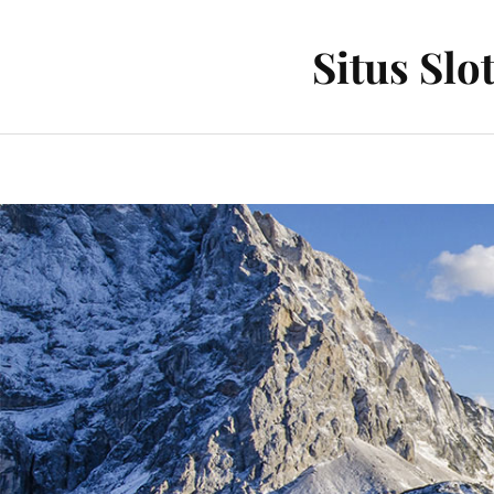
Situs Slo