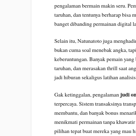
pengalaman bermain makin seru. Pem
taruhan, dan tentunya berharap bisa m
banget dibanding permainan digital la
Selain itu, Natunatoto juga menghad
bukan cuma soal menebak angka, tapi j
keberuntungan. Banyak pemain yang b
taruhan, dan merasakan thrill saat an
jadi hiburan sekaligus latihan analis
judi o
Gak ketinggalan, pengalaman
terpercaya. Sistem transaksinya tran
membantu, dan banyak bonus menarik 
menikmati permainan tanpa khawatir 
pilihan tepat buat mereka yang mau h