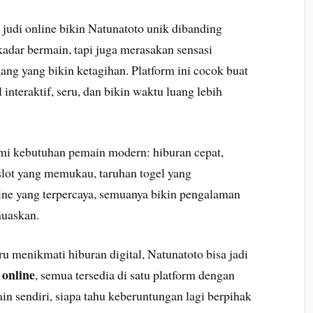
ur judi online bikin Natunatoto unik dibanding
adar bermain, tapi juga merasakan sensasi
ang yang bikin ketagihan. Platform ini cocok buat
 interaktif, seru, dan bikin waktu luang lebih
ami kebutuhan pemain modern: hiburan cepat,
 slot yang memukau, taruhan togel yang
ine yang terpercaya, semuanya bikin pengalaman
uaskan.
aru menikmati hiburan digital, Natunatoto bisa jadi
 online
, semua tersedia di satu platform dengan
n sendiri, siapa tahu keberuntungan lagi berpihak