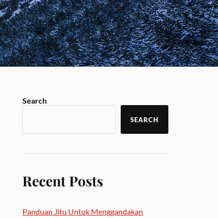
Search
SEARCH
Recent Posts
Panduan Jitu Untuk Menggandakan