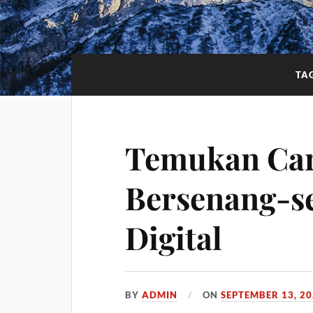
TA
Temukan Car
Bersenang-s
Digital
BY
ADMIN
ON
SEPTEMBER 13, 2