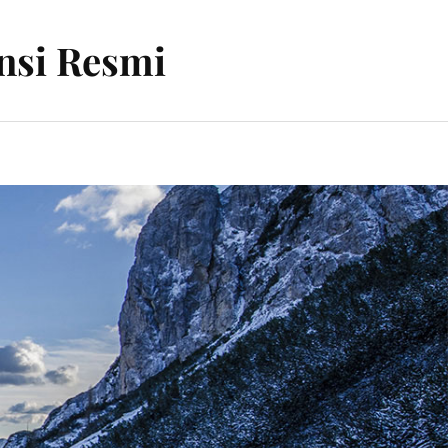
ensi Resmi