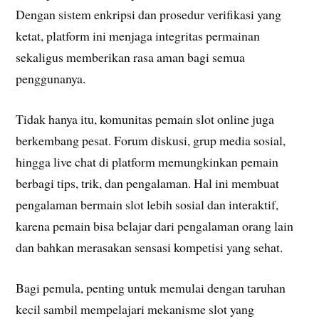
Dengan sistem enkripsi dan prosedur verifikasi yang
ketat, platform ini menjaga integritas permainan
sekaligus memberikan rasa aman bagi semua
penggunanya.
Tidak hanya itu, komunitas pemain slot online juga
berkembang pesat. Forum diskusi, grup media sosial,
hingga live chat di platform memungkinkan pemain
berbagi tips, trik, dan pengalaman. Hal ini membuat
pengalaman bermain slot lebih sosial dan interaktif,
karena pemain bisa belajar dari pengalaman orang lain
dan bahkan merasakan sensasi kompetisi yang sehat.
Bagi pemula, penting untuk memulai dengan taruhan
kecil sambil mempelajari mekanisme slot yang