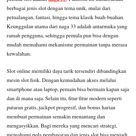
berbagai jenis slot dengan tema unik, mulai dari
petualangan, fantasi, hingga tema klasik buah-buahan.
Keunggulan utama dari naga 33 adalah antarmuka yang
ramah pengguna, sehingga pemula pun bisa dengan
mudah memahami mekanisme permainan tanpa merasa
kewalahan.
Slot online memiliki daya tarik tersendiri dibandingkan
mesin slot fisik. Dengan kemudahan akses melalui
smartphone atau laptop, pemain bisa bermain kapan saja
dan di mana saja. Selain itu, fitur-fitur modern seperti
putaran gratis, jackpot progresif, dan bonus harian
membuat permainan semakin menantang dan
mengasyikkan. Bagi mereka yang mencari strategi,
memahami pola pembayaran dan jenis slot bisa menjadi