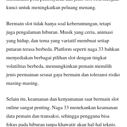
kunci untuk meningkatkan peluang menang.
Bermain slot tidak hanya soal keberuntungan, tetapi
juga pengalaman hiburan. Musik yang ceria, animasi
yang hidup, dan tema yang variatif membuat setiap
putaran terasa berbeda. Platform seperti naga 33 bahkan
menyediakan berbagai pilihan slot dengan tingkat
volatilitas berbeda, memungkinkan pemain memilih
jenis permainan sesuai gaya bermain dan toleransi risiko
masing-masing.
Selain itu, keamanan dan kenyamanan saat bermain slot
online sangat penting. Naga 33 menekankan keamanan
data pemain dan transaksi, sehingga pengguna bisa
fokus pada hiburan tanpa khawatir akan hal-hal teknis.