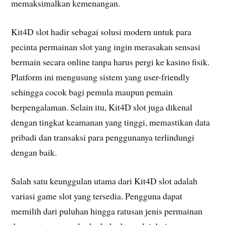
memaksimalkan kemenangan.
Kit4D slot hadir sebagai solusi modern untuk para
pecinta permainan slot yang ingin merasakan sensasi
bermain secara online tanpa harus pergi ke kasino fisik.
Platform ini mengusung sistem yang user-friendly
sehingga cocok bagi pemula maupun pemain
berpengalaman. Selain itu, Kit4D slot juga dikenal
dengan tingkat keamanan yang tinggi, memastikan data
pribadi dan transaksi para penggunanya terlindungi
dengan baik.
Salah satu keunggulan utama dari Kit4D slot adalah
variasi game slot yang tersedia. Pengguna dapat
memilih dari puluhan hingga ratusan jenis permainan