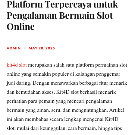
Platform Terpercaya untuk
Pengalaman Bermain Slot
Online
ADMIN
MAY 28, 2025
kit4d slot
merupakan salah satu platform permainan slot
online yang semakin populer di kalangan penggemar
judi daring. Dengan menawarkan berbagai fitur menarik
dan kemudahan akses, Kit4D slot berhasil menarik
perhatian para pemain yang mencari pengalaman
bermain yang aman, seru, dan menguntungkan. Artikel
ini akan membahas secara lengkap mengenai Kit4D
slot, mulai dari keunggulan, cara bermain, hingga tips