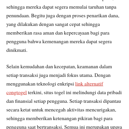
sehingga mereka dapat segera memulai taruhan tanpa
penundaan. Begitu juga dengan proses penarikan dana,
yang dilakukan dengan sangat cepat sehingga
memberikan rasa aman dan kepercayaan bagi para
pengguna bahwa kemenangan mereka dapat segera
dinikmati.
Selain kemudahan dan kecepatan, keamanan dalam
setiap transaksi juga menjadi fokus utama. Dengan
menggunakan teknologi enkripsi
link alternatif
congtogel
terkini, situs togel ini melindungi data pribadi
dan finansial setiap pengguna. Setiap transaksi dipantau
secara ketat untuk mencegah aktivitas mencurigakan,
sehingga memberikan ketenangan pikiran bagi para
pengguna saat bertransaksi. Semua ini merupakan upaya