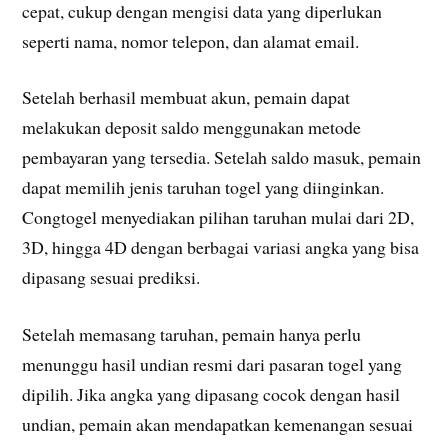
cepat, cukup dengan mengisi data yang diperlukan
seperti nama, nomor telepon, dan alamat email.
Setelah berhasil membuat akun, pemain dapat
melakukan deposit saldo menggunakan metode
pembayaran yang tersedia. Setelah saldo masuk, pemain
dapat memilih jenis taruhan togel yang diinginkan.
Congtogel menyediakan pilihan taruhan mulai dari 2D,
3D, hingga 4D dengan berbagai variasi angka yang bisa
dipasang sesuai prediksi.
Setelah memasang taruhan, pemain hanya perlu
menunggu hasil undian resmi dari pasaran togel yang
dipilih. Jika angka yang dipasang cocok dengan hasil
undian, pemain akan mendapatkan kemenangan sesuai